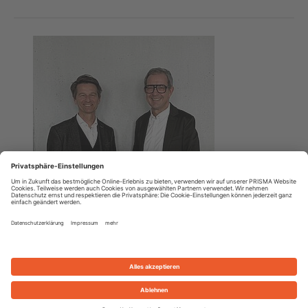
30. März 2026
|
Unternehmen
PRISMA auf Wachstumskurs: Erweiterung
des Vorstands um CFO
Dornbirn, 30. März 2026. Die PRISMA Unternehmensgruppe