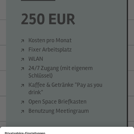
250 EUR
Kosten pro Monat
Fixer Arbeitsplatz
WLAN
24/7 Zugang (mit eigenem
Schlüssel)
Kaffee & Getränke "Pay as you
drink"
Open Space Briefkasten
Benutzung Meetingraum