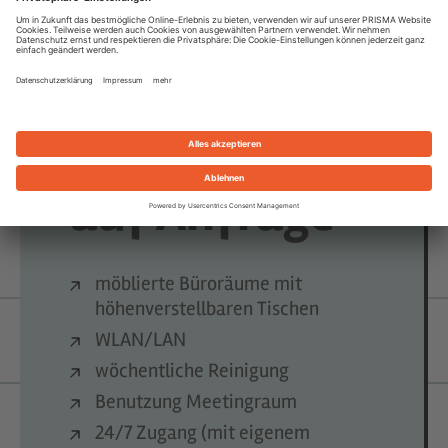
PRIVATE OFFICE
auf Anfrage
möblierte Büroräume mit
höhenverstellbaren Tischen
WLAN/LAN
wöchentliche Reinigung
Benutzung Meetingraum
24/7 Zugang (mit eigenem