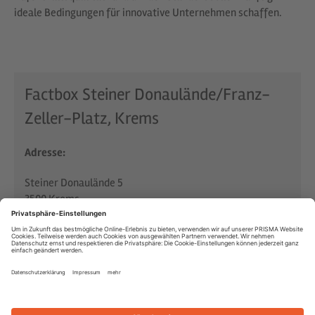
ideale Bedingungen für innovative Unternehmen schaffen.
Factbox Steiner Donaulände/Franz-
Zeller-Platz, Krems
Adresse:
Steiner Donaulände 5
3500 Krems
Nutzung:
nutzungsoffenes Quartier
Entwicklung: