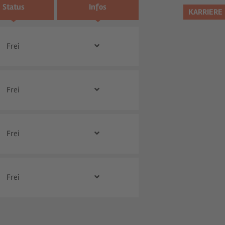
Status
Infos
KARRIERE
KARRIERE
Frei
Frei
Frei
Frei