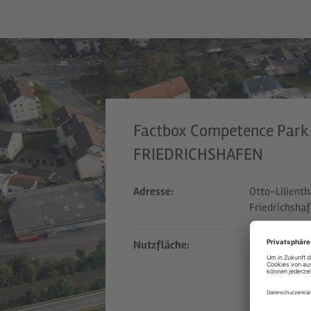
Factbox Competence Park
FRIEDRICHSHAFEN
Adresse:
Otto-Lilient
Friedrichsha
Nutzfläche:
Otto-Lilienth
4.600 m²
Otto-Lilienth
4.950 m²