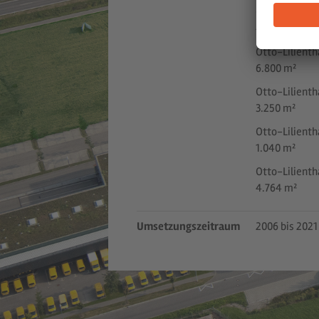
Otto-Lilienth
4.800 m²
Otto-Lilienth
6.800 m²
Otto-Lilienth
3.250 m²
Otto-Lilienth
1.040 m²
Otto-Lilienth
4.764 m²
Umsetzungszeitraum
2006 bis 2021