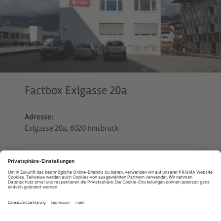
Factbox Exlgasse 20a
Adresse:
Exlgasse 20a, 6020 Innsbruck
Nutzfläche:
ca 1.930 m²
Infrastruktur:
Büro
Laboreinrichtungen