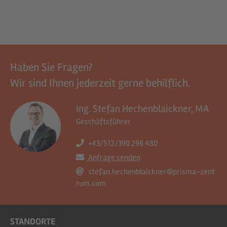
Haben Sie Fragen?
Wir sind Ihnen jederzeit gerne behilflich.
Ing. Stefan Hechenblaickner, MA
Geschäftsführer
+43/512/390 296 480
Anfrage senden
stefan.hechenblaickner@prisma-zent
rum.com
STANDORTE