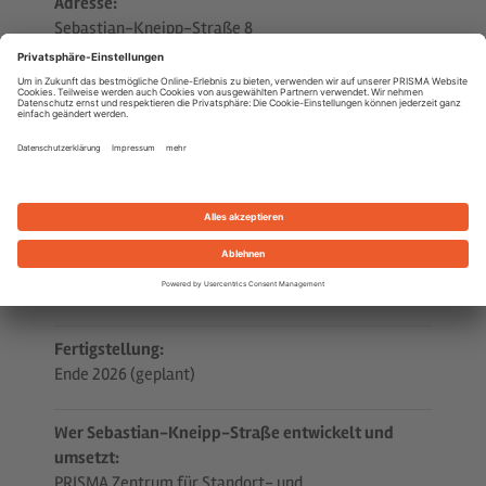
Adresse:
Sebastian-Kneipp-Straße 8
6800 Feldkirch
Infrastruktur:
18 Eigentumswohnungen
2 - 4 Zimmer (mit 40 m² bis 100 m² Wohnfläche)
alle Wohnungen mit Terrasse/Loggia/Garten
25 Tiefgaragenstellplätze
3 Besucherparkplätze
Fertigstellung:
Ende 2026 (geplant)
Wer Sebastian-Kneipp-Straße entwickelt und
umsetzt:
PRISMA Zentrum für Standort- und