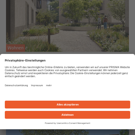
Wohnen
Fritz am See
Fritzstraße 4
6900 Bregenz
4
freie Objekte