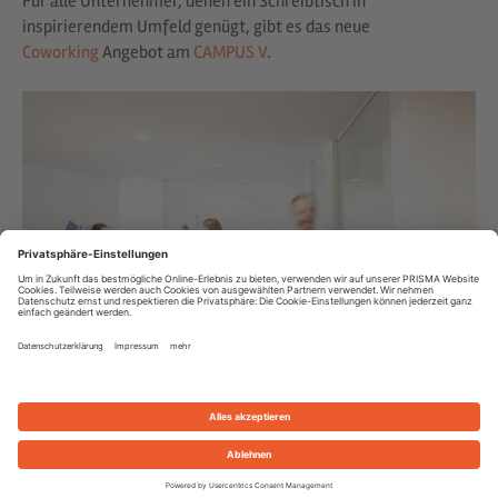
Für alle Unternehmer, denen ein Schreibtisch in
inspirierendem Umfeld genügt, gibt es das neue
Coworking
Angebot am
CAMPUS V
.