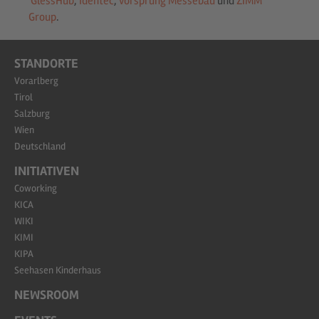
GlessHub
,
Identec
,
vorsprung Messebau
und
ZIMM
Group
.
STANDORTE
Vorarlberg
Tirol
Salzburg
Wien
Deutschland
INITIATIVEN
Coworking
KICA
WIKI
KIMI
KIPA
Seehasen Kinderhaus
NEWSROOM