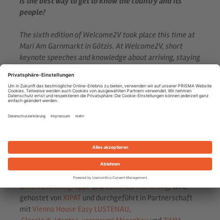
is the best way to get to know the country and its
people?
The sixth edition of Welcome2V took place this time at
Mari Am Garnmarkt in Götzis. At Welcome2V, short
keynote speeches and knowledge about arriving, staying
and feeling at home in Vorarlberg are intended to help
expats to get to know Vorarlberg and its people better
and to continue networking. At Welcome2V #6, life
stories and success stories were told in a convivial
atmosphere and then talked about arriving in
Vorarlberg. Thanks to host Yvette and everyone who
took part and organised this evening.
Partnerschaften //
partnerships
Welcome2V ist eine Initiative der
PRISMA
Unternehmensgruppe
und
Lustenau Marketing
, wird
gehostet von
XIPAT
und durchgeführt in Partnerschaft
mit
Vienna House Easy LUSTENAU
,