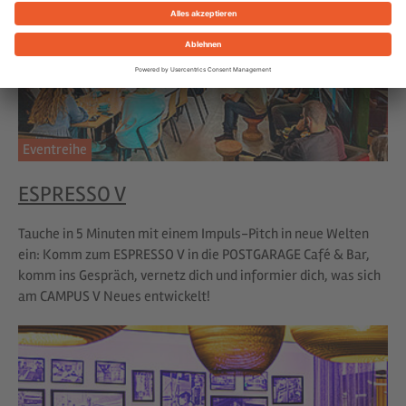
Eventreihe
ESPRESSO V
Tauche in 5 Minuten mit einem Impuls-Pitch in neue Welten
ein: Komm zum ESPRESSO V in die POSTGARAGE Café & Bar,
komm ins Gespräch, vernetz dich und informier dich, was sich
am CAMPUS V Neues entwickelt!